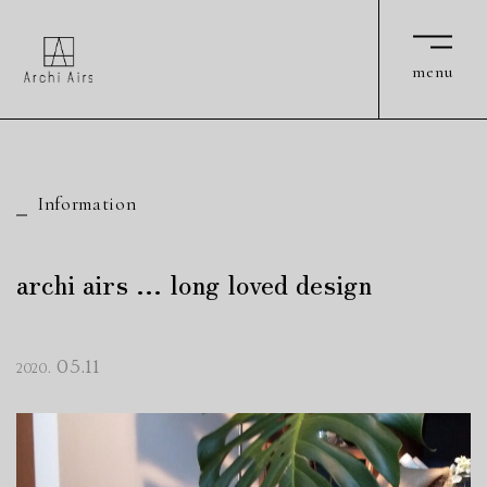
Archi Airs
Archi Airs
menu
menu
Information
archi airs … long loved design
05.11
2020.