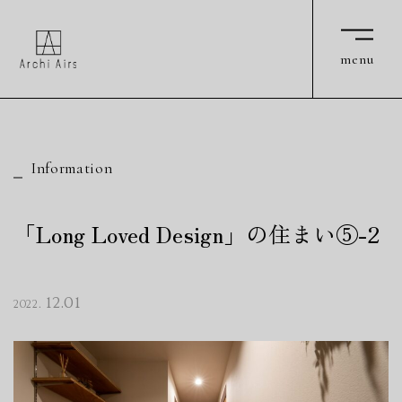
Archi Airs
Archi Airs
menu
menu
Information
「Long Loved Design」の住まい⑤-2
12.01
2022.