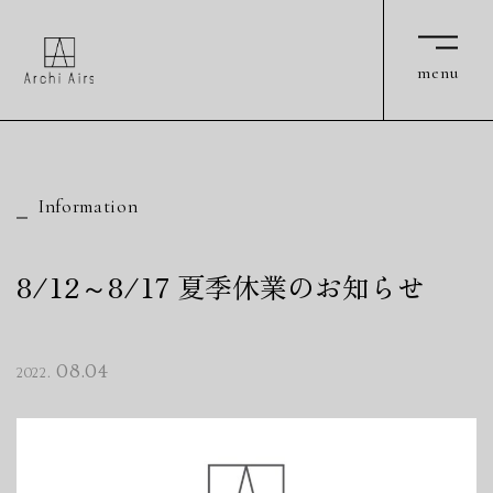
Archi Airs
Archi Airs
menu
menu
Information
8/12～8/17 夏季休業のお知らせ
08.04
2022.