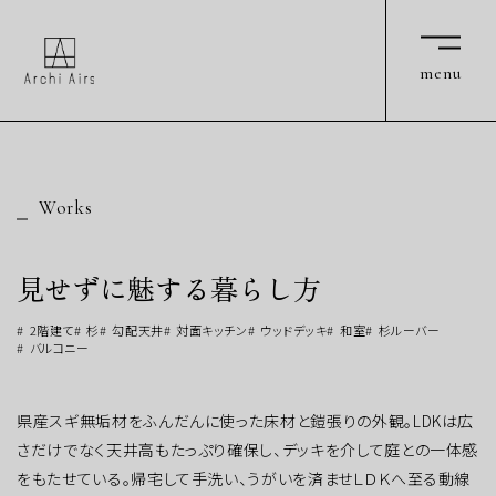
Archi Airs
Archi Airs
menu
menu
Works
見せずに魅する暮らし方
2階建て
杉
勾配天井
対面キッチン
ウッドデッキ
和室
杉ルーバー
バルコニー
県産スギ無垢材をふんだんに使った床材と鎧張りの外観。LDKは広
さだけでなく天井高もたっぷり確保し、デッキを介して庭との一体感
をもたせている。帰宅して手洗い、うがいを済ませＬＤＫへ至る動線