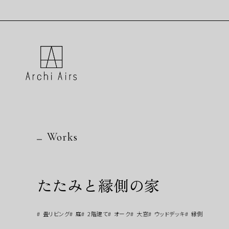
Archi Airs
Archi Airs
Works
たたみと縁側の家
畳リビング
庭
2階建て
オーク
大窓
ウッドデッキ
縁側